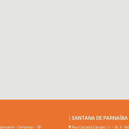
| SANTANA DE PARNAÍBA
mpresarial - Campinas – SP
Rua Calçada Canopo, 11 – SL 3 - San