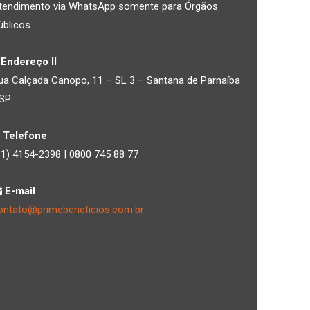
tendimento via WhatsApp somente para Órgãos
úblicos
Endereço II
ua Calçada Canopo, 11 – SL 3 – Santana de Parnaíba
 SP
Telefone
11) 4154-2398 | 0800 745 88 77
E-mail
ontato@primebeneficios.com.br