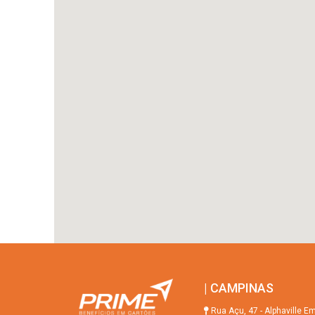
| CAMPINAS
Rua Açu, 47 - Alphaville E