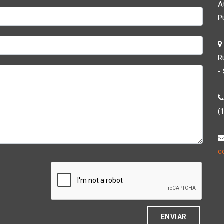
A
P
R
-
(
c
ENVIAR