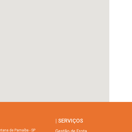
| SERVIÇOS
tana de Parnaíba - SP
Gestão de Frota